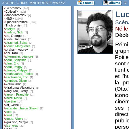
Luc
Scéna
Né le
Décéd
Rémi
graph
Poiti
sont 
tient
et l’
la p
(Otto
icono
ciném
ses p
direc
publi
perso