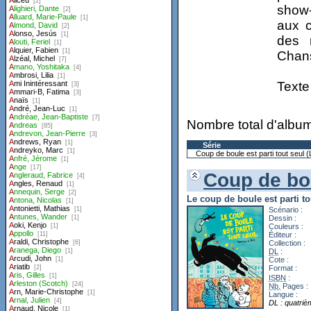
show-
aux c
des 
Chan
Texte
Nombre total d'album
Série
Coup de boule est parti tout seul (
Coup de bou
Le coup de boule est parti t
Scénario :
Dessin :
Couleurs :
Éditeur :
Collection :
DL
:
Cote :
Format :
ISBN
:
Nb.
Pages :
Langue :
DL : quatriè