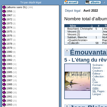
Dépot légal :
Avril 2022
Nombre total d'album
Série
#
Ti
Bouchard, Christophe
5
L'ét
Vincent (2)
Jea
Vincent (2)
Jean
Sabbah, Blanche
1
Myt
<Quadrichromie>
Rap
<Collectif>
58
Prin
Émouvantail
5 - L'étang du rê
Scénario :
Dessin :
Couleurs :
Éditeur :
Collection :
DL
:
Cote :
Format :
ISBN
:
Nb.
Pages :
Langue :