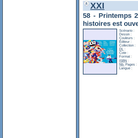
XXI
58 - Printemps 2
histoires est ouv
Scénario :
Dessin :
Couleurs :
Éditeur :
Collection :
DL
:
Cote :
Format :
ISBN
:
Nb.
Pages :
Langue :