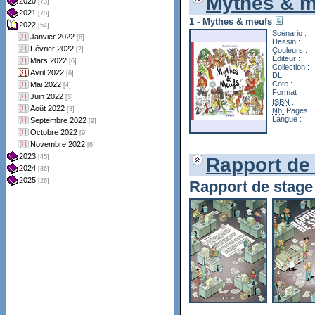
Mythes & m
1 - Mythes & meufs
Scénario :
Dessin :
Couleurs :
Éditeur :
Collection :
DL
:
Cote :
Format :
ISBN
:
Nb.
Pages :
Langue :
Rapport de
Rapport de stag