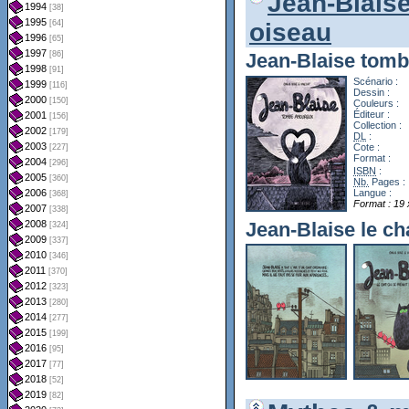
Jean-Blais
oiseau
Jean-Blaise tom
Scénario :
Dessin :
Couleurs :
Éditeur :
Collection :
DL
:
Cote :
Format :
ISBN
:
Nb.
Pages :
Langue :
Format : 19 
Jean-Blaise le ch